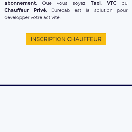
abonnement
. Que vous soyez
Taxi
,
VTC
ou
Chauffeur Privé
, Eurecab est la solution pour
développer votre activité.
INSCRIPTION CHAUFFEUR
D'INFOS SUR NOS SERVICES
Offre entreprises
FAQ clients
FAQ chauffeurs
Taxi Paris