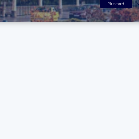
Plus tard
M