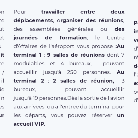
on
Pour
travailler entre deux
re
déplacements
, o
rganiser des réunions
,
P
ut
des assemblées générales ou
des
i
et
journées de formation
, le Centre
v
u
d'Affaires de l'aéroport vous propose
:Au
d
t
terminal 1
:
9 salles de réunions
dont 7
r
re
modulables et 4 bureaux, pouvant
d
 /
accueillir jusqu'à 250 personnes.
Au
l
il
terminal 2
:
2 salles de réunion,
3
e
de
bureaux, pouvant accueillir
o
in
jusqu'à 19 personnes.Dès la sortie de l'avion
d
es
aux arrivées, ou à l'entrée du terminal pour
ur
les départs, vous pouvez réserver
un
accueil VIP
.