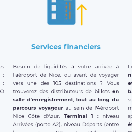
Services financiers
es
Besoin de liquidités à votre arrivée à
L
 :
l'aéroport de Nice, ou avant de voyager
n
 :
vers une des 105 destinations ? Vous
O
trouverez des distributeurs de billets
en
b
salle d'enregistrement
,
tout au long du
s
parcours voyageur
au sein de l'Aéroport
m
Nice Côte d'Azur.
Terminal 1 :
niveau
s
Arrivées (porte A2), niveau Départs (entre
ê