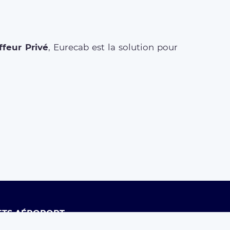
feur Privé
, Eurecab est la solution pour
ETS AÉROPORT