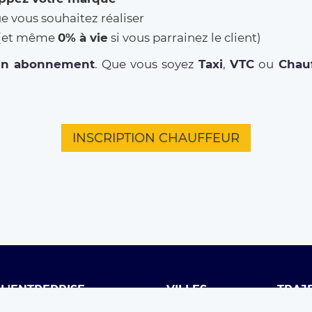
ue vous souhaitez réaliser
% (et même
0% à vie
si vous parrainez le client)
un abonnement
. Que vous soyez
Taxi
,
VTC
ou
Chauf
INSCRIPTION CHAUFFEUR
L'ENTREPRISE
VILLES
TRAJ