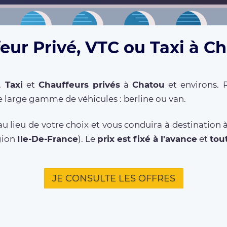
eur Privé, VTC ou Taxi à C
,
Taxi
et
Chauffeurs privés
à
Chatou
et environs. 
 large gamme de véhicules : berline ou van.
u lieu de votre choix et vous conduira à destination
gion
Ile-De-France
). Le
prix est fixé à l'avance
et
tou
JE CONSULTE LES OFFRES