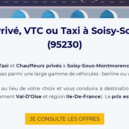
Privé, VTC ou Taxi à Soisy
(95230)
Taxi
et
Chauffeurs privés
à
Soisy-Sous-Montmoren
sez parmi une large gamme de véhicules : berline ou 
au lieu de votre choix et vous conduira à destinat
rtement
Val-D'Oise
et région
Ile-De-France
). Le
prix es
JE CONSULTE LES OFFRES