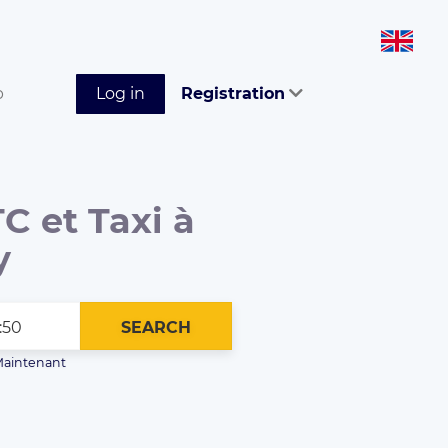
p
Log in
Registration
C et Taxi à
y
SEARCH
aintenant