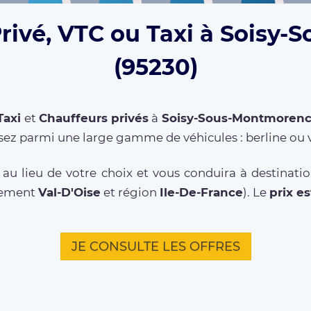
Privé, VTC ou Taxi à Soisy
(95230)
Taxi
et
Chauffeurs privés
à
Soisy-Sous-Montmoren
sez parmi une large gamme de véhicules : berline ou 
au lieu de votre choix et vous conduira à destinat
rtement
Val-D'Oise
et région
Ile-De-France
). Le
prix es
JE CONSULTE LES OFFRES