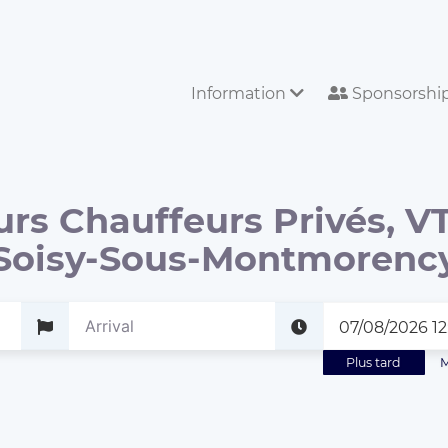
Information
Sponsorshi
urs Chauffeurs Privés, VT
Soisy-Sous-Montmorenc
Plus tard
M