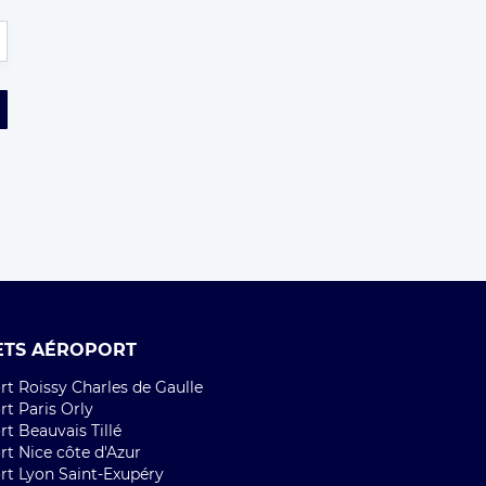
ETS AÉROPORT
t Roissy Charles de Gaulle
t Paris Orly
t Beauvais Tillé
rt Nice côte d'Azur
rt Lyon Saint-Exupéry