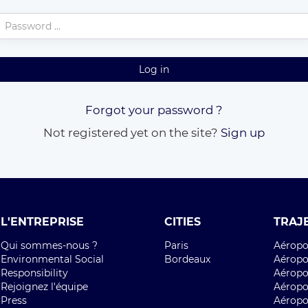
Log in
Forgot your password ?
Not registered yet on the site?
Sign up
L'ENTREPRISE
CITIES
TRAJ
Qui sommes-nous ?
Paris
Aéropor
Environmental Social
Bordeaux
Aéropor
Responsibility
Aéropor
Rejoignez l'équipe
Aéropo
Press
Aéropo