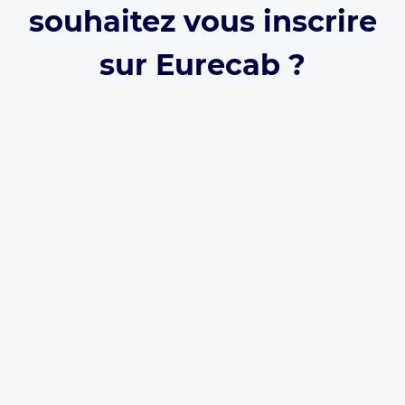
souhaitez vous inscrire
sur Eurecab ?
Développez votre activité grâce à Eurecab :
Vous
décidez de vos prix
Vous
travaillez pour vous
et
développez votre
marque
Vous choisissez le type de courses que vous
souhaitez réaliser
Les commissions sont réduite à 12% (et même
0% à vie
si vous parrainez le client)
L’inscription est
gratuite
et il n’y a
aucun
abonnement
. Que vous soyez
Taxi
,
VTC
ou
Chauffeur Privé
, Eurecab est la solution pour
développer votre activité.