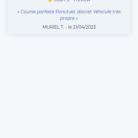
« Course parfaite Ponctuel, discret Véhicule très
propre »
MURIEL T. - le 21/04/2023
COMPAREZ TOUS LES CHAUFFEURS
Vous êtes chauffeur VTC
ou Taxi à Blagnac et
souhaitez vous inscrire
sur Eurecab ?