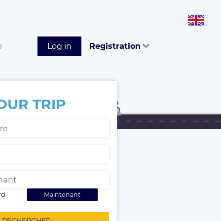
p
Log in
Registration
OUR TRIP
rd
Maintenant