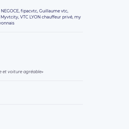
Y NEGOCE,
fipacvtc,
Guillaume vtc,
,
Myvtcity,
VTC LYON chauffeur privé,
my
yonnais
 et voiture agréable