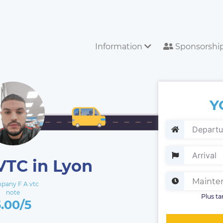
Information
Sponsorshi
Y
VTC in Lyon
pany F A vtc
note
Plus ta
5.00/5