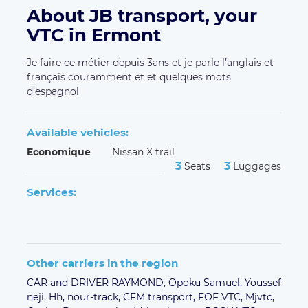
About JB transport, your
VTC in Ermont
Je faire ce métier depuis 3ans et je parle l’anglais et
français couramment et et quelques mots
d’espagnol
Available vehicles:
Economique
Nissan X trail
3
3
Seats
Luggages
Services:
Other carriers in the region
CAR and DRIVER RAYMOND,
Opoku Samuel,
Youssef
neji,
Hh,
nour-track,
CFM transport,
FOF VTC,
Mjvtc,