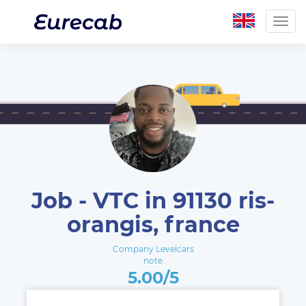
Togg
navig
Job - VTC in 91130 ris-
orangis, france
Company Levelcars
note
5.00/5