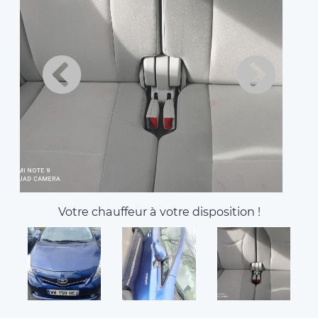
About Mamadou Bah, your
VTC in 78000 versailles,
france
Bonjour à tous Je suis chauffeur VTC avec une
voiture hybride écologique disponible en H24 pour
vous aider à se déplacer partout où vous désirez.
Contactez-moi quand vous en aurez besoin.
Available vehicles:
Van 7 places
Toyota Prius plus
6
6
Seats
Luggages