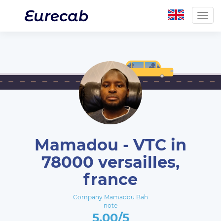
Togg
navig
Mamadou - VTC in
78000 versailles,
france
Company Mamadou Bah
note
5.00/5