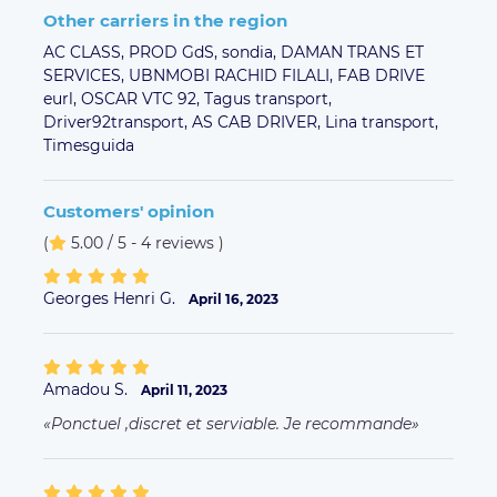
Amadou S.
April 11, 2023
Ponctuel ,discret et serviable. Je recommande
Jose R.
April 5, 2023
Super conducteur, ponctuel, voiture impeccable.
Merci M. Bah!
Stéphane H.
April 4, 2023
Bonjour Mr.Mamadou est tres gentil et serviable
tres bon chauffeur
More comments