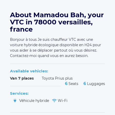
Services:
Véhicule hybride
Wi-Fi
Other carriers in the region
AC CLASS,
PROD GdS,
sondia,
DAMAN TRANS ET
SERVICES,
UBNMOBI RACHID FILALI,
FAB DRIVE
eurl,
OSCAR VTC 92,
Tagus transport,
Driver92transport,
AS CAB DRIVER,
Lina transport,
Timesguida
Customers' opinion
(
5.00 / 5 - 4 reviews
)
Georges Henri G.
April 16, 2023