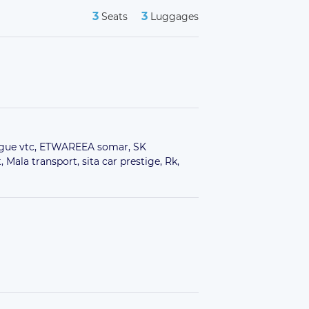
3
3
Seats
Luggages
gue vtc,
ETWAREEA somar,
SK
t,
Mala transport,
sita car prestige,
Rk,