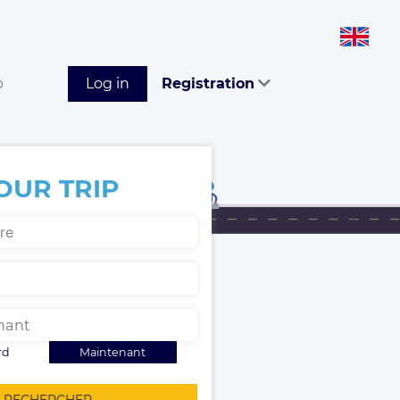
p
Log in
Registration
OUR TRIP
rd
Maintenant