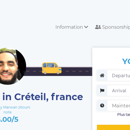
Information
Sponsorshi
Y
in Créteil, france
 Marwan zitouni
note
Plus ta
5.00/5