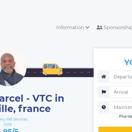
Information
Sponsorshi
Y
rcel - VTC in
ille, france
Plus ta
ny MB Services
note
4.95/5