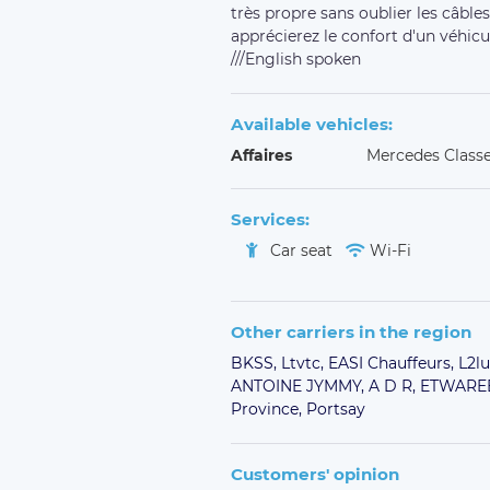
très propre sans oublier les câble
apprécierez le confort d'un véhic
///English spoken
Available vehicles:
Affaires
Mercedes Class
Services:
Car seat
Wi-Fi
Other carriers in the region
BKSS,
Ltvtc,
EASI Chauffeurs,
L2lu
ANTOINE JYMMY,
A D R,
ETWAREE
Province,
Portsay
Customers' opinion