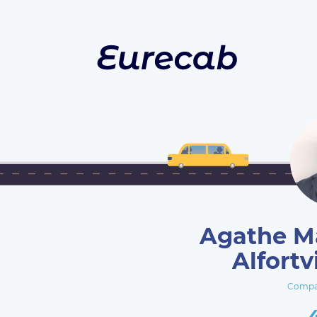
Agathe Ma
Alfortv
Compa