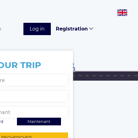
p
Log in
Registration
OUR TRIP
rd
Maintenant