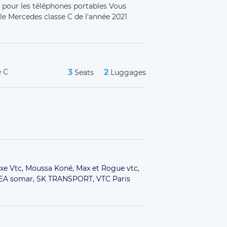
s pour les téléphones portables Vous
ule Mercedes classe C de l'année 2021
e C
3
2
Seats
Luggages
xe Vtc,
Moussa Koné,
Max et Rogue vtc,
A somar,
SK TRANSPORT,
VTC Paris