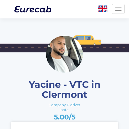
Togg
navig
Yacine - VTC in
Clermont
Company P driver
note
5.00/5