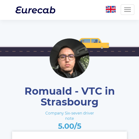
Togg
navig
Romuald - VTC in
Strasbourg
Company Six-seven driver
note
5.00/5