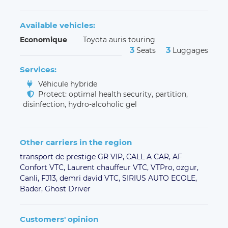
Available vehicles:
Economique
Toyota auris touring
3
3
Seats
Luggages
Services:
Véhicule hybride
Protect: optimal health security, partition,
disinfection, hydro-alcoholic gel
Other carriers in the region
transport de prestige GR VIP,
CALL A CAR,
AF
Confort VTC,
Laurent chauffeur VTC,
VTPro,
ozgur,
Canli,
FJ13,
demri david VTC,
SIRIUS AUTO ECOLE,
Bader,
Ghost Driver
Customers' opinion