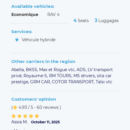
Available vehicles:
Economique
RAV 4
4
3
Seats
Luggages
Services:
Véhicule hybride
Other carriers in the region
Abella,
BKSS,
Max et Rogue vtc,
ADS,
LV transport
privé,
Royaume-S,
RM TOURS,
MS drivers,
sita car
prestige,
GRM CAR,
COTOR TRANSPORT,
Talsi vtc
Customers' opinion
(
4.93 / 5 - 60 reviews
)
Assia M.
October 11, 2025