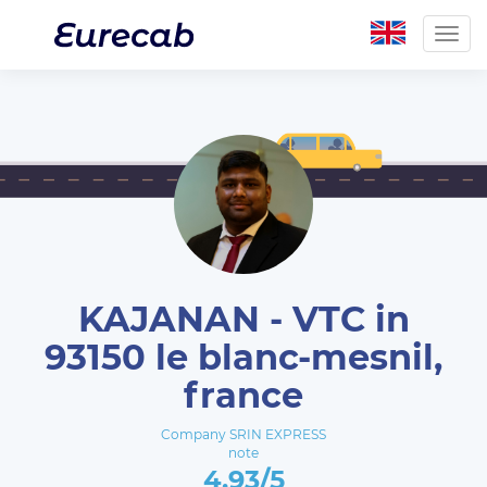
Togg
navig
KAJANAN - VTC in
93150 le blanc-mesnil,
france
Company SRIN EXPRESS
note
4.93/5