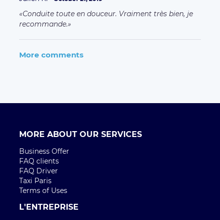
MORE ABOUT OUR SERVICES
Business Offer
FAQ clients
FAQ Driver
Taxi Paris
Terms of Uses
L'ENTREPRISE
Qui sommes-nous ?
Environmental Social Responsibility
Rejoignez l'équipe
Press
CONTACT
Contactez nous
CITIES
Paris
Bordeaux