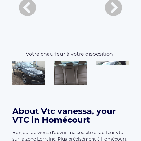
About Vtc vanessa, your
VTC in Homécourt
Bonjour Je viens d'ouvrir ma société chauffeur vtc
sur la zone Lorraine. Plus précisément à Homécourt.
je travaille sur un très large secteur. J'étudie tout
projet avec vous par téléphone ou par mail.je
conviens du prix avant le départ. mes mode de
paiements sont; carte bancaire, liquide.
Available vehicles:
Economique
Peugeot 508
3
4
Seats
Luggages
Services:
Car seat