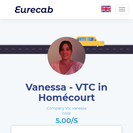
Togg
navig
Vanessa - VTC in
Homécourt
Company Vtc vanessa
note
5.00/5