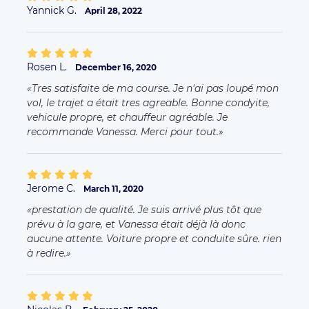
Jerome C.
March 11, 2020
prestation de qualité. Je suis arrivé plus tôt que
prévu à la gare, et Vanessa était déjà là donc
aucune attente. Voiture propre et conduite sûre. rien
à redire.
Nicolas B.
February 25, 2020
Très bonne vtc .
Jordan L.
December 15, 2019
Au top comme d habitude ???a très vite je vous la
conseille fortement cette personnes / personnes
super sympas /souriante/conduite agréable