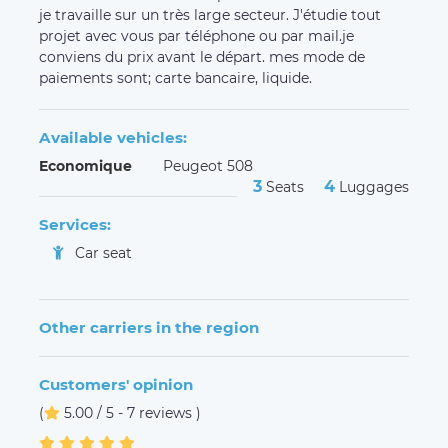
Other carriers in the region
Customers' opinion
(
5.00 / 5 - 7 reviews
)
Yannick G.
April 28, 2022
Rosen L.
December 16, 2020
Tres satisfaite de ma course. Je n'ai pas loupé mon
vol, le trajet a était tres agreable. Bonne condyite,
vehicule propre, et chauffeur agréable. Je
recommande Vanessa. Merci pour tout.