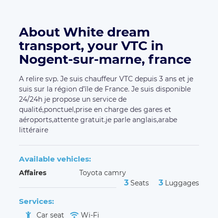
About White dream
transport, your VTC in
Nogent-sur-marne, france
A relire svp. Je suis chauffeur VTC depuis 3 ans et je
suis sur la région d’île de France. Je suis disponible
24/24h je propose un service de
qualité,ponctuel,prise en charge des gares et
aéroports,attente gratuit.je parle anglais,arabe
littéraire
Available vehicles:
Affaires
Toyota camry
3
3
Seats
Luggages
Services:
Car seat
Wi-Fi