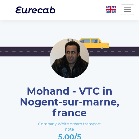
Togg
navig
Mohand - VTC in
Nogent-sur-marne,
france
Company White dream transport
note
5.00/5