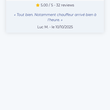
5.00 / 5 - 32 reviews
« Tout bien. Notamment chauffeur arrivé bien à
l'heure. »
Luc M. - le 10/10/2025
COMPAREZ TOUS LES CHAUFFEURS
Vous êtes chauffeur VTC
ou Taxi à Rambouillet et
souhaitez vous inscrire