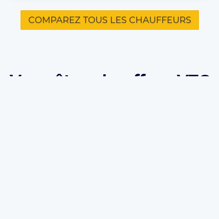
COMPAREZ TOUS LES CHAUFFEURS
Vous êtes chauffeur VTC
ou Taxi à Roquebrune-
Sur-Argens et souhaitez
vous inscrire sur
Eurecab ?
Développez votre activité grâce à Eurecab :